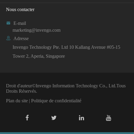
Nous contacter

E-mail
marketing@invengo.com

Adresse
Invengo Technology Pte. Ltd 10 Kallang Avenue #05-15
Tower 2, Aperia, Singapore
Droit d'auteur©
Invengo Information Technology Co., Ltd.
Tous
Droits Réservés.
Plan du site
|
Politique de confidentialité