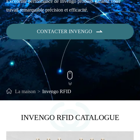
Excellente performance de Invengo produits garantit votre
travail remarquable précision et efficacité.

CONTACTER INVENGO


La maison
Invengo RFID
INVENGO RFID CATALOGUE