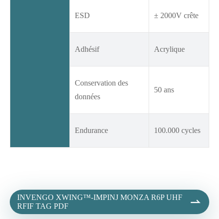
ESD
± 2000V crête
Adhésif
Acrylique
Conservation des
50 ans
données
Endurance
100.000 cycles
INVENGO XWING™-IMPINJ MONZA R6P UHF

RFIF TAG PDF