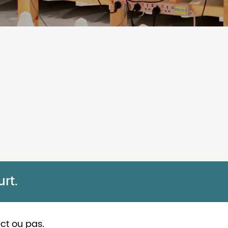
urt.
ect ou pas.