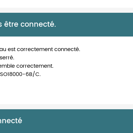
s être connecté.
éseau est correctement connecté.
serré.
semble correctement.
 à ISO18000-6B/C.
nnecté