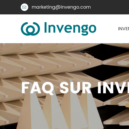
marketing@invengo.com

INVE
FAQ SUR INV