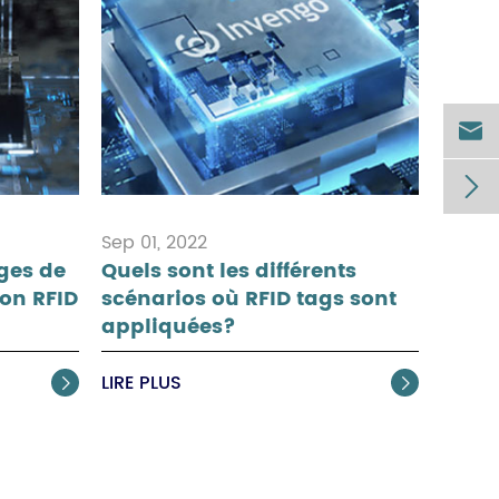


Sep 01, 2022
ges de
Quels sont les différents
ion RFID
scénarios où RFID tags sont
appliquées?
LIRE PLUS

