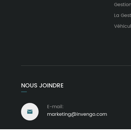
Gestio
La Gest
Véhicu
NOUS JOINDRE
E-mail:

marketing@invengo.com