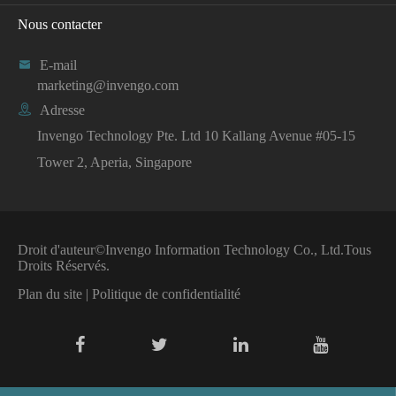
Nous contacter

E-mail
marketing@invengo.com

Adresse
Invengo Technology Pte. Ltd 10 Kallang Avenue #05-15
Tower 2, Aperia, Singapore
Droit d'auteur©
Invengo Information Technology Co., Ltd.
Tous
Droits Réservés.
Plan du site
|
Politique de confidentialité