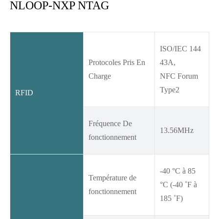
NLOOP-NXP NTAG
ISO/IEC 144
Protocoles Pris En
43A,
Charge
NFC Forum
Type2
RFID
Fréquence De
13.56MHz
fonctionnement
-40 °C à 85
Température de
°C (-40 ˚F à
fonctionnement
185 ˚F)