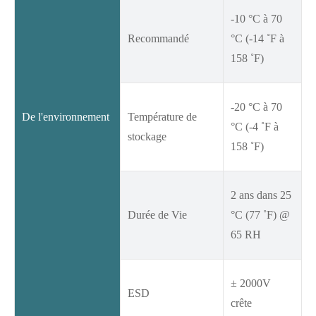
-10 °C à 70
Recommandé
°C (-14 ˚F à
158 ˚F)
-20 °C à 70
De l'environnement
Température de
°C (-4 ˚F à
stockage
158 ˚F)
2 ans dans 25
Durée de Vie
°C (77 ˚F) @
65 RH
± 2000V
ESD
crête