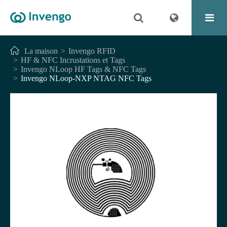
La maison
Invengo RFID
HF & NFC Incrustations et Tags
Invengo NLoop HF Tags & NFC Tags
Invengo NLoop-NXP NTAG NFC Tags