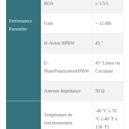
ROS
≤ 1.5:1
Performance
Gain
> 12 dBi
Paramètre
H-Avion HPBW
45 °
E-
45 ˚Linear ou
PlanePolarizationHPBW
Circulaire
Antenne Impédance
50 Ω
-40 °C à 70
Température de
°C (-40 ˚F à
fonctionnement
158 ˚F)