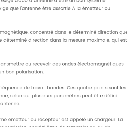
 exige d'abord antenne à être un bon système
ge que l'antenne être assortie À la émetteur ou
tromagnétique, concentré dans le déterminé direction qu
le déterminé direction dans la mesure maximale, qui est
 transmettre ou recevoir des ondes électromagnétiques
 un bon polarisation.
fréquence de travail bandes. Ces quatre points sont les
nne, selon qui plusieurs paramètres peut être défini
'antenne.
stème émetteur ou récepteur est appelé un chargeur. La