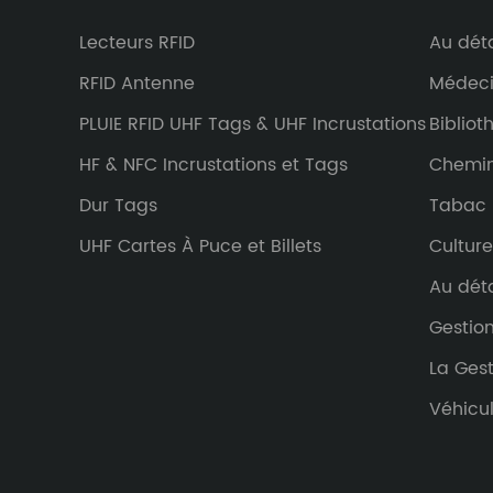
Lecteurs RFID
Au déta
RFID Antenne
Médeci
PLUIE RFID UHF Tags & UHF Incrustations
Bibliot
HF & NFC Incrustations et Tags
Chemin
Dur Tags
Tabac
UHF Cartes À Puce et Billets
Culture
Au déta
Gestio
La Gest
Véhicu