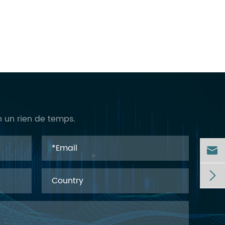
n un rien de temps.

