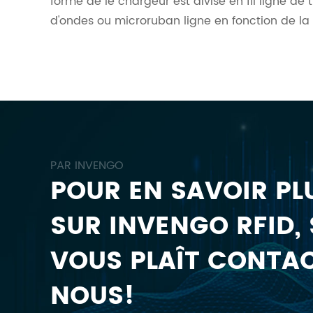
forme de le chargeur est divisé en fil ligne de 
d'ondes ou microruban ligne en fonction de la
PAR INVENGO
POUR EN SAVOIR PL
SUR INVENGO RFID, S
VOUS PLAÎT CONTA
NOUS!