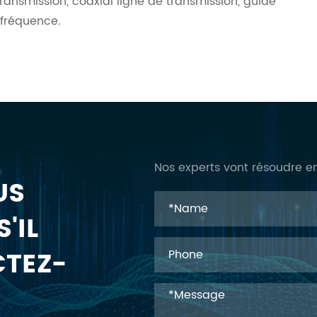
transmission, coaxial ligne de transmission, guide
 fréquence.
Nos experts vont résoudre e
US
'IL
CTEZ-