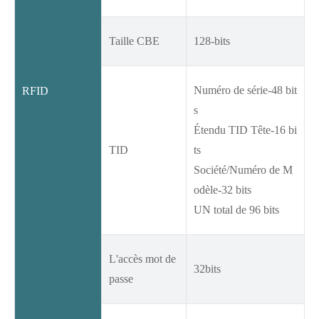
Taille CBE
128-bits
Numéro de série-48 bit
RFID
s
Étendu TID Tête-16 bi
TID
ts
Société/Numéro de M
odèle-32 bits
UN total de 96 bits
L'accès mot de
32bits
passe